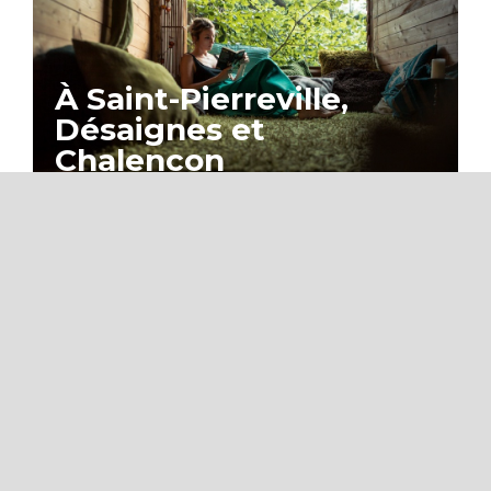
À Saint-Pierreville,
Désaignes et
Chalencon
À Saint-Laurent-les-
Bains