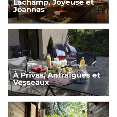
Lachamp, Joyeuse et
Joannas
À Privas, Antraïgues et
Vesseaux